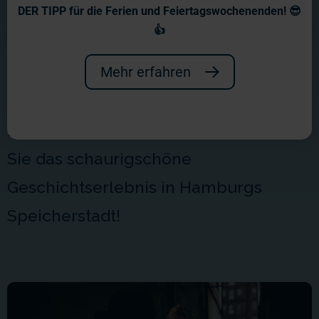
Hamburg Dungeon
DER TIPP für die Ferien und Feiertagswochenenden! 😎
👍
Geschichte, Spannung, Spaß - das
erwartet Sie bei unseren Nachbarn im
Mehr erfahren
Hamburg Dungeon. Nehmen Sie ein
bisschen Mut zusammen und erleben
Sie das schaurigschöne
Geschichtserlebnis in Hamburgs
Speicherstadt!