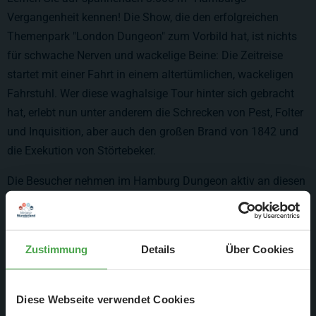
Vergangenheit kennen! Die Show, die den erfolgreichen
Themenpark "London Dungeon" zum Vorbild hat, ist nichts
für schwache Nerven und wackelige Beine: Die Zeitreise
startet mit einer Fahrt in einem altertümlichen, wackeligen
Fahrstuhl. Wer diese waghalsige Tour hinter sich gebracht
hat, erlebt nun unter anderem die Schrecken von Pest, Folter
und Inquisition, aber auch den großen Brand von 1842 und
die Exekution von Störtebeker.
Die Besucher nehmen im Hamburg Dungeon aktiv an diesen
gruseligen Ereignissen teil. Bei der Sturmflut von 1717
können die Besucher live erleben, wie es gewesen sein
könnte, wenn Wind und Regen nachlassen und sie in einem
Zustimmung
Details
Über Cookies
Boot durch die überfluteten Straßen treiben. Am Ende warten
gruselige Moorleichen, die die Flut aufgespült hat und ein
freier Fall…
Diese Webseite verwendet Cookies