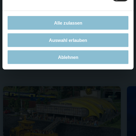
Der letzte Einlass gewährleistet einen vollständigen
Rundgang.
Wir empfehlen das Hamburg Dungeon erst ab 10 Jahre.
Alle zulassen
Kinder unter 15 Jahre dürfen nur in Begleitung eines
Erwachsenen die Attraktion besuchen.
Auswahl erlauben
Ablehnen
Jetzt
online
Tickets reservieren.