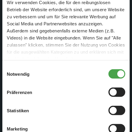
Wir verwenden Cookies, die für den reibungslosen
Betrieb der Website erforderlich sind, um unsere Website
zu verbessern und um für Sie relevante Werbung auf
Allgemeines
Social Media und Partnerwebsites anzuzeigen.
Außerdem sind gegebenenfalls externe Medien (z.B.
Hamburg Dungeon
Videos) in die Website eingebunden. Wenn Sie auf "Alle
Kehrwieder 2
zulassen" klicken, stimmen Sie der Nutzung von Cookies
22457 Hamburg
für die ausgewählten Kategorien zu und erklären sich mit
01805 66690140 (0,14€/min. aus dem dt. Festnetz,
der hierbei erfolgenden Verarbeitung von
personenbezogenen Daten einverstanden. Sie können
Mobilfunk max. 0,42€/min)
Einwilligungsauswahl
diese Einstellungen jederzeit über die Schaltfläche
Notwendig
„
Cookie-Einstellungen
“ ändern. Falls Sie nicht
zustimmen, beschränken wir uns auf die technisch
Präferenzen
Öffnungszeiten
notwendigen Cookies. Weitere Informationen finden Sie in
unserer
Datenschutzerklärung
.
Täglich von 10:00 bis 18:00 Uhr (letzter Einlass 17:00 Uhr)
Statistiken
Juli & August von 10:00 bis 19:00 Uhr (letzter Einlass 18:00
Uhr)
Marketing