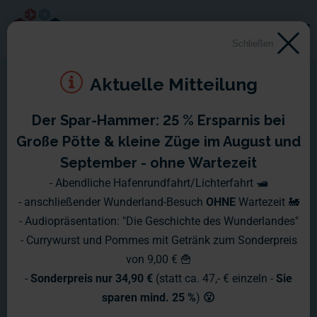
Schließen
Aktuelle Mitteilung
Der Spar-Hammer: 25 % Ersparnis bei
Wochenberichte 2023
Große Pötte & kleine Züge im August und
September - ohne Wartezeit
Hier erhalten Sie die aktuellsten News
- Abendliche Hafenrundfahrt/Lichterfahrt 🛥️
- anschließender Wunderland-Besuch
OHNE
Wartezeit 🚂
und Infos aus dem Wunderland -
- Audiopräsentation: "Die Geschichte des Wunderlandes"
"druckfrisch" jeden Montag!
- Currywurst und Pommes mit Getränk zum Sonderpreis
von 9,00 € 🍟
-
Sonderpreis nur 34,90 €
(statt ca. 47,- € einzeln -
Sie
sparen mind. 25 %
)
😮