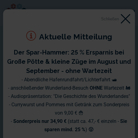
Schließen
Aktuelle Mitteilung
Der Spar-Hammer: 25 % Ersparnis bei
Wochenberichte 2021
Große Pötte & kleine Züge im August und
September - ohne Wartezeit
Hier erhalten Sie die aktuellsten News
- Abendliche Hafenrundfahrt/Lichterfahrt 🛥️
- anschließender Wunderland-Besuch
OHNE
Wartezeit 🚂
und Infos aus dem Wunderland -
- Audiopräsentation: "Die Geschichte des Wunderlandes"
"druckfrisch" jeden Montag!
- Currywurst und Pommes mit Getränk zum Sonderpreis
von 9,00 € 🍟
-
Sonderpreis nur 34,90 €
(statt ca. 47,- € einzeln -
Sie
sparen mind. 25 %
)
😮