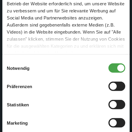
Weiterlesen
Betrieb der Website erforderlich sind, um unsere Website
zu verbessern und um für Sie relevante Werbung auf
Social Media und Partnerwebsites anzuzeigen.
Außerdem sind gegebenenfalls externe Medien (z.B.
Videos) in die Website eingebunden. Wenn Sie auf "Alle
zulassen" klicken, stimmen Sie der Nutzung von Cookies
für die ausgewählten Kategorien zu und erklären sich mit
der hierbei erfolgenden Verarbeitung von
personenbezogenen Daten einverstanden. Sie können
Einwilligungsauswahl
diese Einstellungen jederzeit über die Schaltfläche
Notwendig
„
Cookie-Einstellungen
“ ändern. Falls Sie nicht
zustimmen, beschränken wir uns auf die technisch
Präferenzen
notwendigen Cookies. Weitere Informationen finden Sie in
unserer
Datenschutzerklärung
.
Statistiken
30. Nov. 2020
Wochenbericht Nr. 1048
Marketing