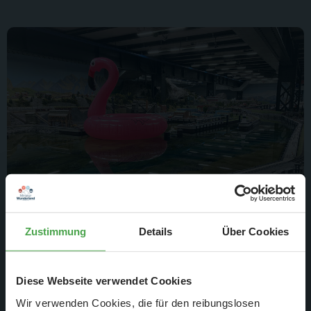
7. Dez. 2020
Zustimmung
Details
Über Cookies
Wochenbericht Nr. 1049
Montag 30.11.20 - Sonntag 06.12.20
Diese Webseite verwendet Cookies
Wir verwenden Cookies, die für den reibungslosen