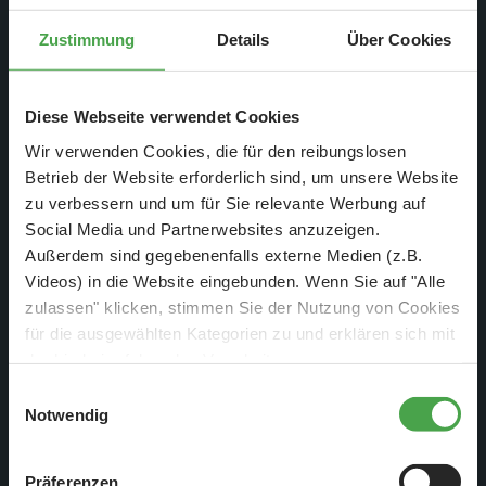
Zustimmung
Details
Über Cookies
Diese Webseite verwendet Cookies
3. Dez. 2018
Wir verwenden Cookies, die für den reibungslosen
Wochenbericht Nr. 944
Betrieb der Website erforderlich sind, um unsere Website
zu verbessern und um für Sie relevante Werbung auf
Montag, 27.11. - Sonntag, 02.12.2018
Social Media und Partnerwebsites anzuzeigen.
Außerdem sind gegebenenfalls externe Medien (z.B.
Weiterlesen
Videos) in die Website eingebunden. Wenn Sie auf "Alle
zulassen" klicken, stimmen Sie der Nutzung von Cookies
für die ausgewählten Kategorien zu und erklären sich mit
der hierbei erfolgenden Verarbeitung von
personenbezogenen Daten einverstanden. Sie können
Einwilligungsauswahl
diese Einstellungen jederzeit über die Schaltfläche
Notwendig
„
Cookie-Einstellungen
“ ändern. Falls Sie nicht
zustimmen, beschränken wir uns auf die technisch
Präferenzen