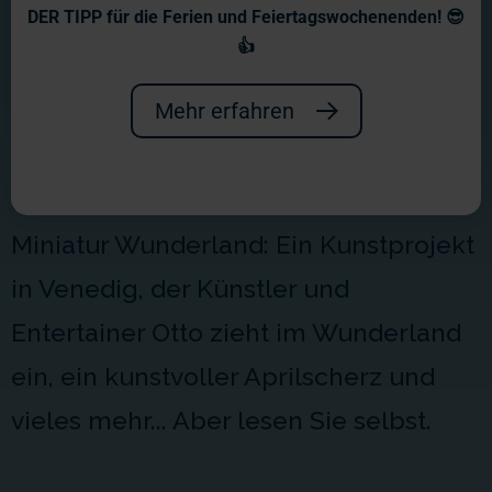
Wochenberichte 2018
DER TIPP für die Ferien und Feiertagswochenenden! 😎
👍
Ein spannendes Jahr! Ein großer
Meilenstein war die Eröffnung unseres
Mehr erfahren
kleinen Juwels Venedig. Aber auch
andere Aktionen erhielten Einzug ins
Miniatur Wunderland: Ein Kunstprojekt
in Venedig, der Künstler und
Entertainer Otto zieht im Wunderland
ein, ein kunstvoller Aprilscherz und
vieles mehr... Aber lesen Sie selbst.