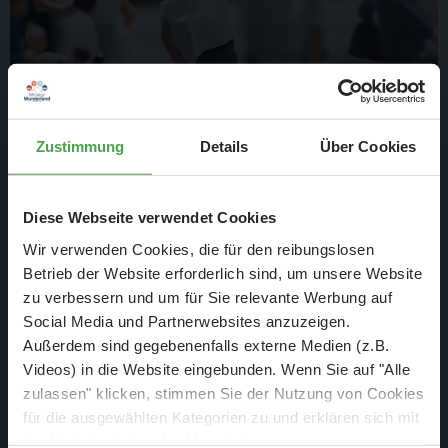
Zustimmung
Details
Über Cookies
3. Dez. 2012
Nr. 631
Diese Webseite verwendet Cookies
Montag 26. November – Sonntag 2. Dezember
Wir verwenden Cookies, die für den reibungslosen
2012
Betrieb der Website erforderlich sind, um unsere Website
zu verbessern und um für Sie relevante Werbung auf
Weiterlesen
Social Media und Partnerwebsites anzuzeigen.
Außerdem sind gegebenenfalls externe Medien (z.B.
Videos) in die Website eingebunden. Wenn Sie auf "Alle
zulassen" klicken, stimmen Sie der Nutzung von Cookies
für die ausgewählten Kategorien zu und erklären sich mit
der hierbei erfolgenden Verarbeitung von