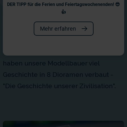
Wochenberichte 2012
DER TIPP für die Ferien und Feiertagswochenenden! 😎
👍
2012 eröffnete eine tolle
Sonderausstellung: In
Mehr erfahren
Zusammenarbeit mit der
Bundeszentrale für politische Bildung
haben unsere Modellbauer viel
Geschichte in 8 Dioramen verbaut -
"Die Geschichte unserer Zivilisation".