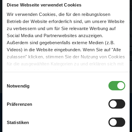
Diese Webseite verwendet Cookies
Wir verwenden Cookies, die für den reibungslosen
Knuffingen
Es
Betrieb der Website erforderlich sind, um unsere Website
zu verbessern und um für Sie relevante Werbung auf
Knuffingen hat noch mehr zu bieten
Sch
Social Media und Partnerwebsites anzuzeigen.
Außerdem sind gegebenenfalls externe Medien (z.B.
Videos) in die Website eingebunden. Wenn Sie auf "Alle
Besuchen
zulassen" klicken, stimmen Sie der Nutzung von Cookies
für die ausgewählten Kategorien zu und erklären sich mit
der hierbei erfolgenden Verarbeitung von
personenbezogenen Daten einverstanden. Sie können
Einwilligungsauswahl
diese Einstellungen jederzeit über die Schaltfläche
Notwendig
„
Cookie-Einstellungen
“ ändern. Falls Sie nicht
zustimmen, beschränken wir uns auf die technisch
Präferenzen
notwendigen Cookies. Weitere Informationen finden Sie in
Highlights in Knuffingen
unserer
Datenschutzerklärung
.
Statistiken