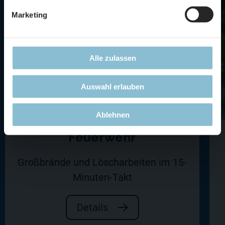
Marketing
Alle zulassen
Auswahl erlauben
Ablehnen
Feuerwehr
Großbrände und Löscharbeiten im 15-
Minuten-Takt
Details