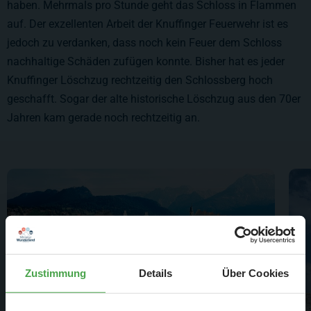
haben. Mehrmals pro Stunde geht das Schloss in Flammen
auf. Der exzellenten Arbeit der Knuffinger Feuerwehr ist es
jedoch zu verdanken, dass noch kein Feuer dem Schloss
nachhaltige Schäden zufügen konnte. Bisher hat es jeder
Knuffinger Löschzug rechtzeitig den Schlossberg hoch
geschafft. Sogar der alte historische Löschzug aus den 70er
Jahren kam gerade noch rechtzeitig an.
Zustimmung
Details
Über Cookies