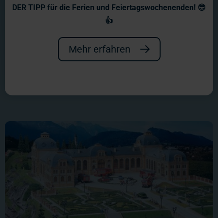
DER TIPP für die Ferien und Feiertagswochenenden! 😎
Die besorgniserregende
👍
Bestandsaufnahme zeigt: Mehrmals
Mehr erfahren
pro Stunde geht das Schloss in
Flammen auf - und das Tag für Tag!