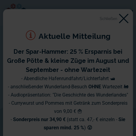
Schließen
Aktuelle Mitteilung
Der Spar-Hammer: 25 % Ersparnis bei
Schlossbrand
Große Pötte & kleine Züge im August und
September - ohne Wartezeit
Das Schloss Löwenstein über der Stadt
- Abendliche Hafenrundfahrt/Lichterfahrt 🛥️
- anschließender Wunderland-Besuch
OHNE
Wartezeit 🚂
Knuffingen ist nicht nur Prachtbau und
- Audiopräsentation: "Die Geschichte des Wunderlandes"
Wahrzeichen der Stadt, sondern auch
- Currywurst und Pommes mit Getränk zum Sonderpreis
von 9,00 € 🍟
eines der beliebtesten Ziele von
-
Sonderpreis nur 34,90 €
(statt ca. 47,- € einzeln -
Sie
Brandstiftern.
sparen mind. 25 %
)
😮