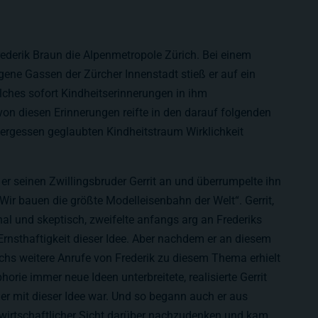
ederik Braun die Alpenmetropole Zürich. Bei einem
ene Gassen der Zürcher Innenstadt stieß er auf ein
ches sofort Kindheitserinnerungen in ihm
 von diesen Erinnerungen reifte in den darauf folgenden
vergessen geglaubten Kindheitstraum Wirklichkeit
er seinen Zwillingsbruder Gerrit an und überrumpelte ihn
Wir bauen die größte Modelleisenbahn der Welt“. Gerrit,
nal und skeptisch, zweifelte anfangs arg an Frederiks
rnsthaftigkeit dieser Idee. Aber nachdem er an diesem
hs weitere Anrufe von Frederik zu diesem Thema erhielt
horie immer neue Ideen unterbreitete, realisierte Gerrit
er mit dieser Idee war. Und so begann auch er aus
swirtschaftlicher Sicht darüber nachzudenken und kam