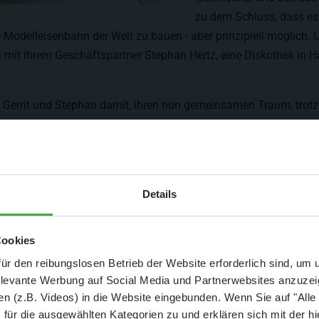
zu dem Schluss, dass es 
e Modelleisenbahn der Welt zu bauen - aber prinzipiell möglich. 
men mit ihrem Geschäftspartner Stephan Hertz, eine Diskothek in
errit und Stephan damit, ihren nun gemeinsamen Traum, trotz 
 stand für alle drei fest, dass sie sich auf dieses riskante Abe
Aktuelle Mitteilung
Details
scheidung?
er: 25 % Ersparnis bei Große Pötte & kleine 
 eines gewährleistet
Cookies
, Existenz als
und September - ohne Wartezeit
ür den reibungslosen Betrieb der Website erforderlich sind, um
stören. Daher musste
elevante Werbung auf Social Media und Partnerwebsites anzuze
- Abendliche Hafenrundfahrt/Lichterfahrt 🛥️
n (z.B. Videos) in die Website eingebunden. Wenn Sie auf "Alle
 realisieren ist, ob
- anschließender Wunderland-Besuch
OHNE
Wartezeit 🚂
für die ausgewählten Kategorien zu und erklären sich mit der hi
mzusetzen möglich wäre