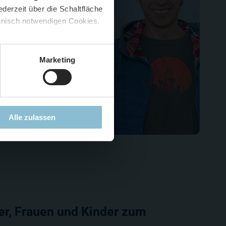
derzeit über die Schaltfläche
 🍟
chnisch notwendigen Cookies.
5 %
)
😮
Marketing
Alle zulassen
er, Frauen und Kinder zum