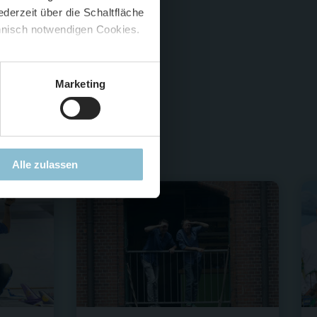
derzeit über die Schaltfläche
 🍟
chnisch notwendigen Cookies.
5 %
)
😮
Marketing
Alle zulassen