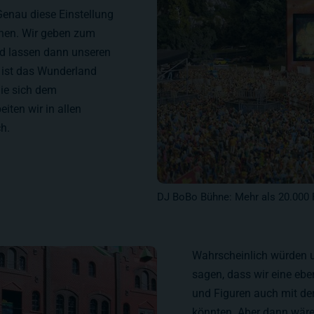
Genau diese Einstellung
nnen. Wir geben zum
nd lassen dann unseren
o ist das Wunderland
die sich dem
iten wir in allen
h.
DJ BoBo Bühne: Mehr als 20.000 F
Wahrscheinlich würden u
sagen, dass wir eine eb
und Figuren auch mit der 
könnten. Aber dann wäre