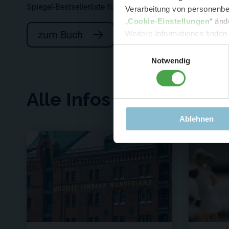
Spiegel-Bestsellerliste für Sachbücher geschafft hat. S
Verarbeitung von personenbez
- 
„
Cookie-Einstellungen
“ änd
-
Sonde
zum Buch
Weitere Informationen finden
Einwilligungsauswahl
Notwendig
Alle Infos rund ums W
Ablehnen