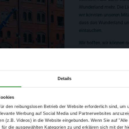
Wunderland mehr. Die Li
wir könnten unseren Mit
dass das Wunderland uns
eintauchen.
Wir hoffen, wir können 
dass man auch ohne Rati
Menschen, erfolgreich se
Gerrit und Frederik Brau
Aktuelle Mitteilung
Details
Hamburg das Wunderland nicht
Mini-Modelleisenbahn.
er: 25 % Ersparnis bei Große Pötte & kleine 
Cookies
und September - ohne Wartezeit
ür den reibungslosen Betrieb der Website erforderlich sind, um
elevante Werbung auf Social Media und Partnerwebsites anzuze
- Abendliche Hafenrundfahrt/Lichterfahrt 🛥️
n (z.B. Videos) in die Website eingebunden. Wenn Sie auf "Alle
- anschließender Wunderland-Besuch
OHNE
Wartezeit 🚂
e auch in deren Biografie "Kleine Welt - großer Traum", welche es
für die ausgewählten Kategorien zu und erklären sich mit der hi