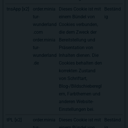
tnsApp [x2]
order.minia
Dieses Cookie ist mit
Beständ
tur-
einem Bündel von
ig
wunderland
Cookies verbunden,
.com
die dem Zweck der
order.minia
Bereitstellung und
tur-
Präsentation von
wunderland
Inhalten dienen. Die
.de
Cookies behalten den
korrekten Zustand
von Schriftart,
Blog-/Bildschieberegl
ern, Farbthemen und
anderen Website-
Einstellungen bei.
tPL [x2]
order.minia
Dieses Cookie ist mit
Beständ
tur-
einem Bündel von
ig