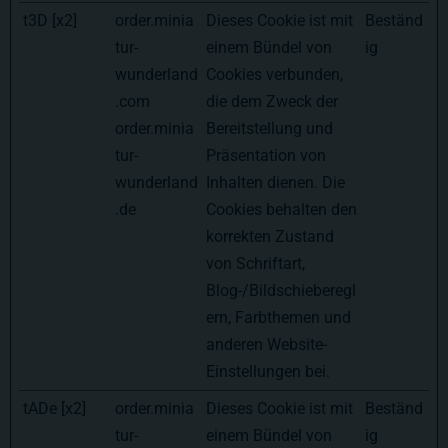
t3D [x2]
order.minia
Dieses Cookie ist mit
Beständ
tur-
einem Bündel von
ig
wunderland
Cookies verbunden,
.com
die dem Zweck der
order.minia
Bereitstellung und
tur-
Präsentation von
wunderland
Inhalten dienen. Die
.de
Cookies behalten den
korrekten Zustand
von Schriftart,
Blog-/Bildschieberegl
ern, Farbthemen und
anderen Website-
Einstellungen bei.
tADe [x2]
order.minia
Dieses Cookie ist mit
Beständ
tur-
einem Bündel von
ig