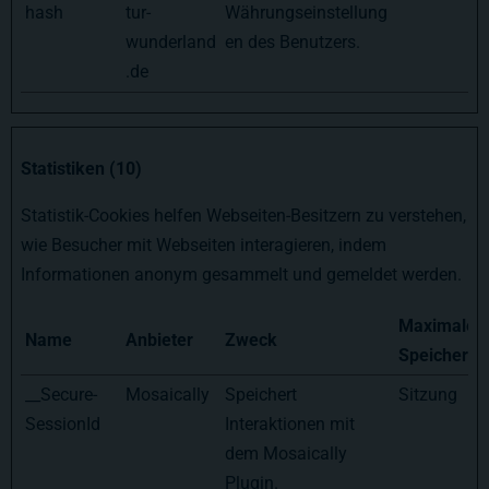
hash
tur-
Währungseinstellung
wunderland
en des Benutzers.
.de
Statistiken (10)
Statistik-Cookies helfen Webseiten-Besitzern zu verstehen,
wie Besucher mit Webseiten interagieren, indem
Informationen anonym gesammelt und gemeldet werden.
Maximale
Name
Anbieter
Zweck
Speicherda
__Secure-
Mosaically
Speichert
Sitzung
SessionId
Interaktionen mit
dem Mosaically
Plugin.