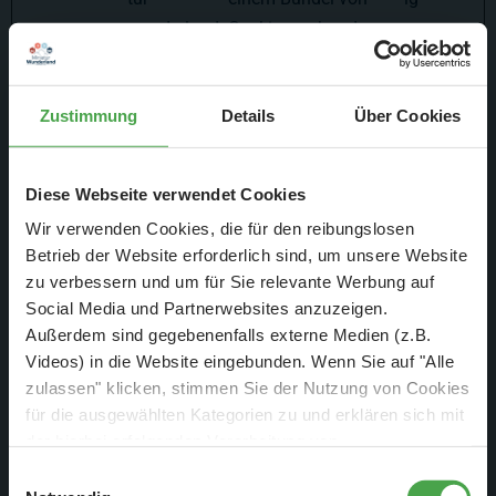
wunderland
Cookies verbunden,
.com
die dem Zweck der
order.minia
Bereitstellung und
Zustimmung
Details
Über Cookies
tur-
Präsentation von
wunderland
Inhalten dienen. Die
.de
Cookies behalten den
Diese Webseite verwendet Cookies
korrekten Zustand
Wir verwenden Cookies, die für den reibungslosen
von Schriftart,
Betrieb der Website erforderlich sind, um unsere Website
Blog-/Bildschieberegl
zu verbessern und um für Sie relevante Werbung auf
ern, Farbthemen und
Social Media und Partnerwebsites anzuzeigen.
anderen Website-
Außerdem sind gegebenenfalls externe Medien (z.B.
Einstellungen bei.
Videos) in die Website eingebunden. Wenn Sie auf "Alle
zulassen" klicken, stimmen Sie der Nutzung von Cookies
tTDe [x2]
order.minia
Dieses Cookie ist mit
Beständ
für die ausgewählten Kategorien zu und erklären sich mit
tur-
einem Bündel von
ig
der hierbei erfolgenden Verarbeitung von
wunderland
Cookies verbunden,
personenbezogenen Daten einverstanden. Sie können
Einwilligungsauswahl
.com
die dem Zweck der
diese Einstellungen jederzeit über die Schaltfläche