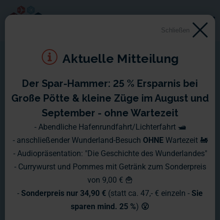
Schließen
Aktuelle Mitteilung
Der Spar-Hammer: 25 % Ersparnis bei
Diese Webseite verwendet Cookies. Wir verwenden Cookies,
Große Pötte & kleine Züge im August und
die für den reibungslosen Betrieb der Website erforderlich
sind, um unsere Website zu verbessern und um für Sie
September - ohne Wartezeit
relevante Werbung auf Social Media und Partnerwebsites
- Abendliche Hafenrundfahrt/Lichterfahrt 🛥️
anzuzeigen. Außerdem sind gegebenenfalls externe Medien
- anschließender Wunderland-Besuch
OHNE
Wartezeit 🚂
(z.B. Videos) in die Website eingebunden. Wenn Sie auf "Alle
- Audiopräsentation: "Die Geschichte des Wunderlandes"
zulassen" klicken, stimmen Sie der Nutzung von Cookies für
- Currywurst und Pommes mit Getränk zum Sonderpreis
die ausgewählten Kategorien zu und erklären sich mit der
von 9,00 € 🍟
hierbei erfolgenden Verarbeitung von personenbezogenen
-
Sonderpreis nur 34,90 €
(statt ca. 47,- € einzeln -
Sie
Daten einverstanden. Sie können diese Einstellungen
sparen mind. 25 %
)
😮
jederzeit über die Schaltfläche „
Cookie-Einstellungen
“