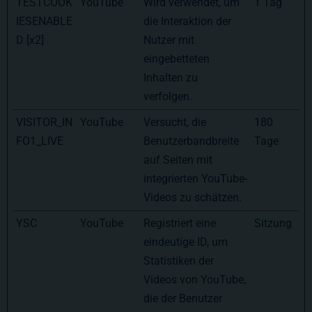
TESTCOOK
YouTube
Wird verwendet, um
1 Tag
IESENABLE
die Interaktion der
D [x2]
Nutzer mit
eingebetteten
Inhalten zu
verfolgen.
VISITOR_IN
YouTube
Versucht, die
180
FO1_LIVE
Benutzerbandbreite
Tage
auf Seiten mit
integrierten YouTube-
Videos zu schätzen.
YSC
YouTube
Registriert eine
Sitzung
eindeutige ID, um
Statistiken der
Videos von YouTube,
die der Benutzer