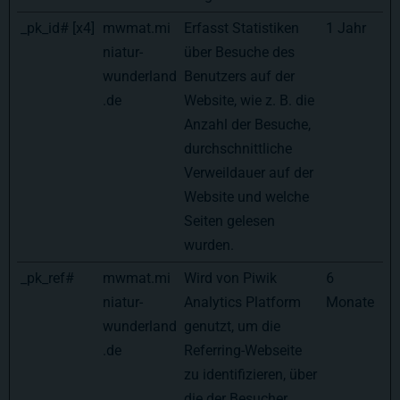
_pk_id# [x4]
mwmat.mi
Erfasst Statistiken
1 Jahr
niatur-
über Besuche des
wunderland
Benutzers auf der
.de
Website, wie z. B. die
Anzahl der Besuche,
durchschnittliche
Verweildauer auf der
Website und welche
Seiten gelesen
wurden.
_pk_ref#
mwmat.mi
Wird von Piwik
6
niatur-
Analytics Platform
Monate
wunderland
genutzt, um die
.de
Referring-Webseite
zu identifizieren, über
die der Besucher