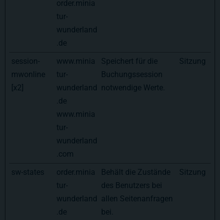
order.minia
tur-
wunderland
.de
session-
www.minia
Speichert für die
Sitzung
mwonline
tur-
Buchungssession
[x2]
wunderland
notwendige Werte.
.de
www.minia
tur-
wunderland
.com
sw-states
order.minia
Behält die Zustände
Sitzung
tur-
des Benutzers bei
wunderland
allen Seitenanfragen
.de
bei.