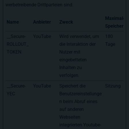
werbetreibende Drittparteien sind.
Maximale
Name
Anbieter
Zweck
Speicherda
__Secure-
YouTube
Wird verwendet, um
180
ROLLOUT_
die Interaktion der
Tage
TOKEN
Nutzer mit
eingebetteten
Inhalten zu
verfolgen.
__Secure-
YouTube
Speichert die
Sitzung
YEC
Benutzereinstellunge
n beim Abruf eines
auf anderen
Webseiten
integrierten Youtube-