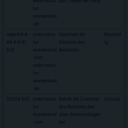
www.minia
das Theme der Seite.
tur-
wunderland
.de
object(#-#-
order.minia
Speichert die
Beständ
##:#:#.#)
tur-
Zeitzone des
ig
[x2]
wunderland
Benutzers.
.com
order.minia
tur-
wunderland
.de
SESS# [x2]
order.minia
Behält die Zustände
Sitzung
tur-
des Benutzers bei
wunderland
allen Seitenanfragen
.com
bei.