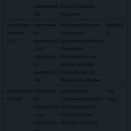
wunderland
Browser Cookies
.de
akzeptiert.
cart-widget-
order.minia
Wird verwendet, um
Beständ
template
tur-
das visuelle
ig
[x2]
wunderland
Erscheinungsbild des
.com
Warenkorb-
order.minia
Piktogramms und
tur-
anderer visueller
wunderland
Elemente auf der
.de
Website zu erhalten.
CookieCons
order.minia
Speichert den
186
ent [x4]
tur-
Zustimmungsstatus
Tage
wunderland
des Benutzers für
.com
Cookies auf der
order.minia
aktuellen Domäne.
tur-