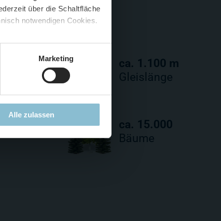
derzeit über die Schaltfläche
 🍟
chnisch notwendigen Cookies.
5 %
)
😮
Marketing
 m²
ca. 1.100 m
fläche
Gleislänge
Alle zulassen
.000
ca. 15.000
Bäume