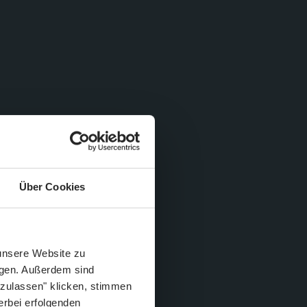
Über Cookies
Schließen
Züge im August
 unsere Website zu
igen. Außerdem sind
 zulassen" klicken, stimmen
erbei erfolgenden