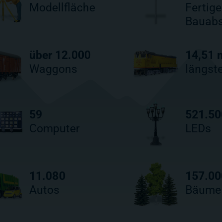
Modellfläche
Fertige
Bauabs
über 12.000
14,51 
Waggons
längst
59
521.50
Computer
LEDs
11.080
157.00
Autos
Bäume