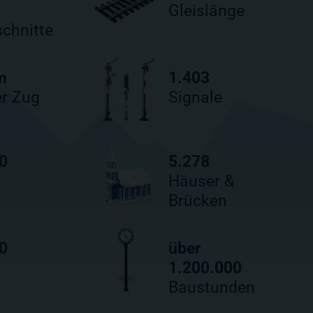
Gleislänge
chnitte
m
1.403
er Zug
Signale
0
5.278
Häuser &
Brücken
0
über
1.200.000
Baustunden