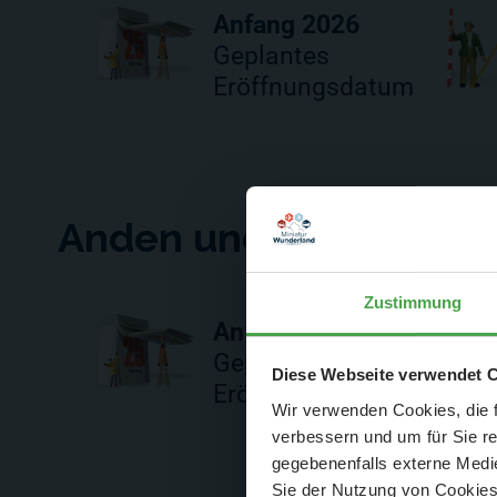
Anfang 2026
Geplantes
Eröffnungsdatum
Anden und Atacama-W
Zustimmung
Anfang 2026
Geplantes
Der Spar-Hamm
Diese Webseite verwendet 
Eröffnungsdatum
Wir verwenden Cookies, die f
verbessern und um für Sie r
gegebenenfalls externe Medie
Sie der Nutzung von Cookies 