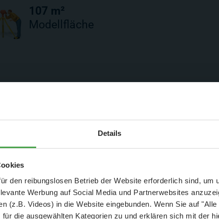
107 m²
Modellfläche
üste
Aktuelle Mitteilung
Details
38 m²
Modellfläche
er: 25 % Ersparnis bei Große Pötte & kleine 
Cookies
und September - ohne Wartezeit
ür den reibungslosen Betrieb der Website erforderlich sind, um
elevante Werbung auf Social Media und Partnerwebsites anzuze
- Abendliche Hafenrundfahrt/Lichterfahrt 🛥️
n (z.B. Videos) in die Website eingebunden. Wenn Sie auf "Alle
- anschließender Wunderland-Besuch
OHNE
Wartezeit 🚂
für die ausgewählten Kategorien zu und erklären sich mit der hi