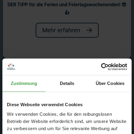
DER TIPP für die Ferien und Feiertagswochenenden! 😎
Vertreten durch:
👍
Frederik Braun
Gerrit Braun
Mehr erfahren
Stephan Hertz
Kontakt
Tel. +49 (0)40 - 300 6 80 - 0
FAX +49 (0)40 - 300 6 80- 99
E-Mail: info@miniatur-wunderland.de
Zustimmung
Details
Über Cookies
Umsatzsteuer-ID
Umsatzsteuer-Identifikationsnummer gemäß § 27 a
Diese Webseite verwendet Cookies
Umsatzsteuergesetz:
Wir verwenden Cookies, die für den reibungslosen
DE 213604364
Betrieb der Website erforderlich sind, um unsere Website
zu verbessern und um für Sie relevante Werbung auf
Haftungshinweis