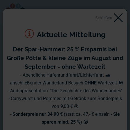
Schließen
Aktuelle Mitteilung
Der Spar-Hammer: 25 % Ersparnis bei
Impressum
Große Pötte & kleine Züge im August und
September - ohne Wartezeit
- Abendliche Hafenrundfahrt/Lichterfahrt 🛥️
Miniatur Wunderland Hamburg GmbH
- anschließender Wunderland-Besuch
OHNE
Wartezeit 🚂
- Audiopräsentation: "Die Geschichte des Wunderlandes"
im Kultur & Gewerbespeicher
- Currywurst und Pommes mit Getränk zum Sonderpreis
Kehrwieder 2, Block D, 20457 Hamburg
von 9,00 € 🍟
-
Sonderpreis nur 34,90 €
(statt ca. 47,- € einzeln -
Sie
Handelsregister: HRB 78633
sparen mind. 25 %
)
😮
Registergericht: Amtsgericht Hamburg