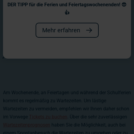
Öffnungszeiten
DER TIPP für die Ferien und Feiertagswochenenden! 😎
👍
Wir haben an 365 Tagen im Jahr für
Sie geöffnet. Auf dieser Seite finden
Mehr erfahren
Sie die genauen Öffnungszeiten für
jeden Tag.
Am Wochenende, an Feiertagen und während der Schulferien
kommt es regelmäßig zu Wartezeiten. Um lästige
Wartezeiten zu vermeiden, empfehlen wir Ihnen daher schon
im Vorwege
Tickets zu buchen
. Über die sehr zuverlässigen
Wartezeitenprognosen
haben Sie die Möglichkeit, auch bei
einem Spontanbesuch die Wartezeiten zu umgehen oder zu