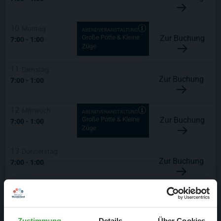
10
Montag
ABENDVERANSTALTUNG
Zur Buchung
Große Pötte & Kleine
7:00
-
1:00
Züge
11
Dienstag
Zur Buchung
7:00
-
1:00
12
Mittwoch
ABENDVERANSTALTUNG
Zur Buchung
Große Pötte & Kleine
7:00
-
1:00
Züge
13
Donnerstag
Zur Buchung
7:00
-
1:00
14
Freitag
ABENDVERANSTALTUNG
Zur Buchung
Große Pötte & Kleine
7:00
-
1:00
Züge
Zustimmung
Details
Über Cookies