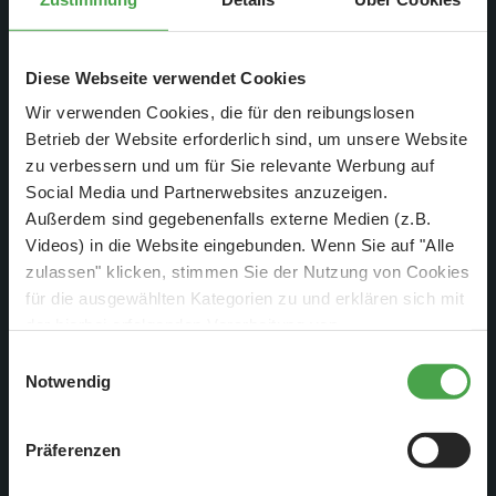
15
Samstag
ABENDVERANSTALTUNG
Zur Buchung
25 Jahre
7:00
-
21:30
Jubiläumsveranstaltung
Diese Webseite verwendet Cookies
Wir verwenden Cookies, die für den reibungslosen
16
Sonntag
Betrieb der Website erforderlich sind, um unsere Website
Zur Buchung
7:00
-
1:00
zu verbessern und um für Sie relevante Werbung auf
Social Media und Partnerwebsites anzuzeigen.
17
Montag
ABENDVERANSTALTUNG
Außerdem sind gegebenenfalls externe Medien (z.B.
Zur Buchung
Große Pötte & Kleine
7:00
-
1:00
Videos) in die Website eingebunden. Wenn Sie auf "Alle
Züge
zulassen" klicken, stimmen Sie der Nutzung von Cookies
für die ausgewählten Kategorien zu und erklären sich mit
18
Dienstag
Zur Buchung
der hierbei erfolgenden Verarbeitung von
7:00
-
1:00
personenbezogenen Daten einverstanden. Sie können
Einwilligungsauswahl
diese Einstellungen jederzeit über die Schaltfläche
Notwendig
19
Mittwoch
ABENDVERANSTALTUNG
„
Cookie-Einstellungen
“ ändern. Falls Sie nicht
Zur Buchung
Große Pötte & Kleine
7:00
-
1:00
zustimmen, beschränken wir uns auf die technisch
Züge
Präferenzen
notwendigen Cookies. Weitere Informationen finden Sie in
unserer
Datenschutzerklärung
.
20
Donnerstag