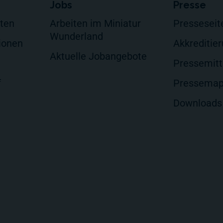
Jobs
Presse
lten
Arbeiten im Miniatur
Presseseit
Wunderland
ionen
Akkreditie
Aktuelle Jobangebote
Pressemitt
f
Pressema
Downloads