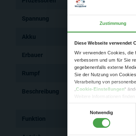
Prozessoren
6
Spannung
12 Volt
Zustimmung
Akku
7000 mAh
Der Spar-Hamm
Diese Webseite verwendet 
Wir verwenden Cookies, die f
Erbauer
Saarlandwerft Bernd He
verbessern und um für Sie r
gegebenenfalls externe Medie
Rumpf
GFK-Rumpf
Sie der Nutzung von Cookies 
Verarbeitung von personenbez
- 
„
Cookie-Einstellungen
“ änd
Beschreibung
Die Euro Express hat ke
-
Sonde
Weitere Informationen finden
Stückgutfrachter auf- b
Einwilligungsauswahl
Notwendig
Funktion
Drehendes Radar, diver