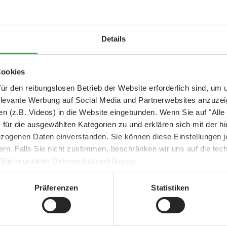
Aktuelle Mitteilung
Details
er: 25 % Ersparnis bei Große Pötte & kleine 
Cookies
und September - ohne Wartezeit
ür den reibungslosen Betrieb der Website erforderlich sind, um
nne, Technik: Wolfgang Münd
elevante Werbung auf Social Media und Partnerwebsites anzuze
- Abendliche Hafenrundfahrt/Lichterfahrt 🛥️
n (z.B. Videos) in die Website eingebunden. Wenn Sie auf "Alle
- anschließender Wunderland-Besuch
OHNE
Wartezeit 🚂
für die ausgewählten Kategorien zu und erklären sich mit der hi
- Audiopräsentation: "Die Geschichte des Wunderlandes"
ogenen Daten einverstanden. Sie können diese Einstellungen je
Currywurst und Pommes mit Getränk zum Sonderpreis von 9,00 €
ern. Falls Sie nicht zustimmen, beschränken wir uns auf die te
in genaues Vorbild, sondern ist sozusagen ein Univ
rpreis nur 34,90 €
(statt ca. 47,- € einzeln -
Sie sparen mind. 2
 Sie in unserer
Datenschutzerklärung
.
zw. ausgebaut haben.
DER TIPP für die Ferien und Feiertagswochenenden! 😎👍
Präferenzen
Statistiken
se Beleuchtungsfunktionen
Mehr erfahren