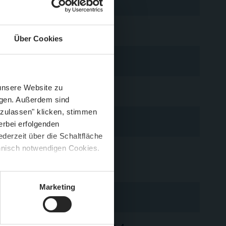
Über Cookies
Schließen
Züge im August
 unsere Website zu
igen. Außerdem sind
 zulassen" klicken, stimmen
erbei erfolgenden
derzeit über die Schaltfläche
 🍟
chnisch notwendigen Cookies.
ersal-Typ, welchen wir als
5 %
)
😮
Marketing