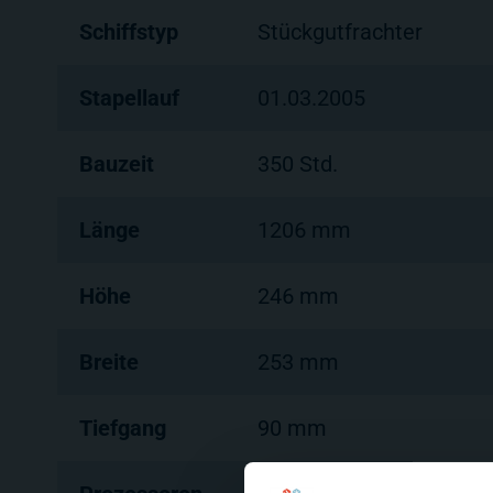
Schiffstyp
Stückgutfrachter
Stapellauf
01.03.2005
Bauzeit
350 Std.
Länge
1206 mm
Höhe
246 mm
Breite
253 mm
Tiefgang
90 mm