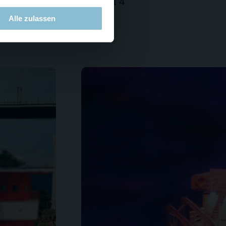
ahlruder wird nachgerüstet 4
Alle zulassen