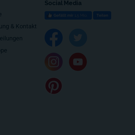
Social Media
e
rung & Kontakt
eilungen
ppe