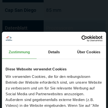
Cap San Diego
85 mm
Datenblatt
Prozessoren
Cap San Diego
umfangreiche Funktion
dank Miwula-
Zustimmung
Details
Über Cookies
Schiffssteuerung
Diese Webseite verwendet Cookies
Datenblatt
Spannung
Wir verwenden Cookies, die für den reibungslosen
Betrieb der Website erforderlich sind, um unsere Website
zu verbessern und um für Sie relevante Werbung auf
Cap San Diego
12 Volt
Social Media und Partnerwebsites anzuzeigen.
Außerdem sind gegebenenfalls externe Medien (z.B.
Videos) in die Website eingebunden. Wenn Sie auf "Alle