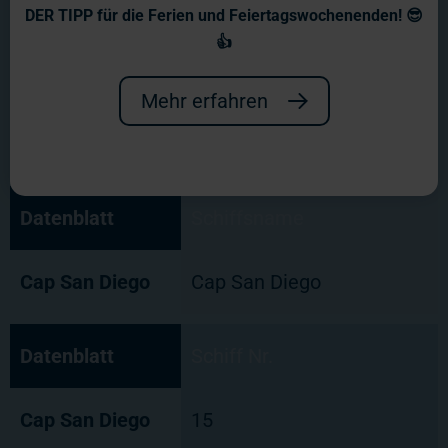
DER TIPP für die Ferien und Feiertagswochenenden! 😎
👍
Mehr erfahren
Datenblatt
Schiffsname
Cap San Diego
Cap San Diego
Datenblatt
Schiff Nr.
Cap San Diego
15