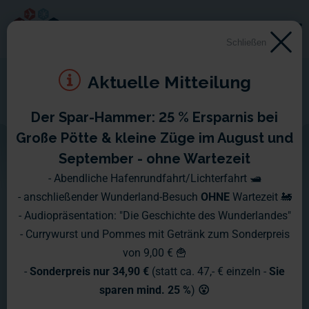
Schließen
Aktuelle Mitteilung
Der Spar-Hammer: 25 % Ersparnis bei
Cap San Diego
Große Pötte & kleine Züge im August und
September - ohne Wartezeit
Schiffsüberwachung Skandinavien - Bericht für Schiff Nr. 15
- Abendliche Hafenrundfahrt/Lichterfahrt 🛥️
- anschließender Wunderland-Besuch
OHNE
Wartezeit 🚂
- Audiopräsentation: "Die Geschichte des Wunderlandes"
- Currywurst und Pommes mit Getränk zum Sonderpreis
von 9,00 € 🍟
-
Sonderpreis nur 34,90 €
(statt ca. 47,- € einzeln -
Sie
sparen mind. 25 %
)
😮