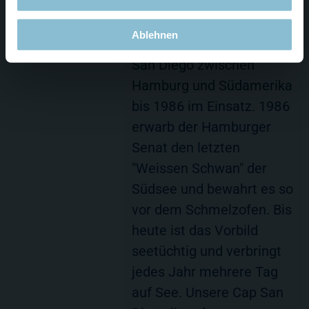
Datenblatt
Beschreibung
Ablehnen
Cap San Diego
Gebaut 1962 war die Cap
San Diego zwischen
Hamburg und Südamerika
bis 1986 im Einsatz. 1986
erwarb der Hamburger
Senat den letzten
"Weissen Schwan" der
Südsee und bewahrt es so
vor dem Schmelzofen. Bis
heute ist das Vorbild
seetüchtig und verbringt
jedes Jahr mehrere Tag
auf See. Unsere Cap San