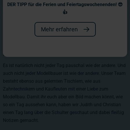
Tag?“
DER TIPP für die Ferien und Feiertagswochenenden! 😎
👍
Mehr erfahren
Ein Tag im Leben eines
Modellbauers
Es ist natürlich nicht jeder Tag pauschal wie der andere. Und
auch nicht jeder Modellbauer ist wie der andere. Unser Team
besteht ebenso aus gelernten Tischlern, wie aus
Zahntechnikern und Kaufleuten mit einer Liebe zum
Modellbau. Damit ihr euch aber ein Bild machen könnt, wie
so ein Tag aussehen kann, haben wir Judith und Christian
einen Tag lang über die Schulter geschaut und dabei fleißig
Notizen gemacht.