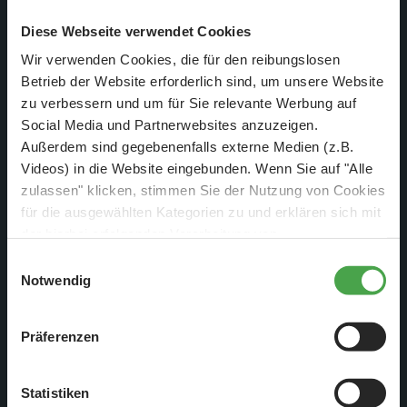
Diese Webseite verwendet Cookies
Wir verwenden Cookies, die für den reibungslosen
Betrieb der Website erforderlich sind, um unsere Website
zu verbessern und um für Sie relevante Werbung auf
Social Media und Partnerwebsites anzuzeigen.
Außerdem sind gegebenenfalls externe Medien (z.B.
Videos) in die Website eingebunden. Wenn Sie auf "Alle
…und im Anschluss wird Leimwasser auf den befeuchteten
zulassen" klicken, stimmen Sie der Nutzung von Cookies
Kies geträufelt. Wenn das alles durchgetrocknet ist, hält es
für die ausgewählten Kategorien zu und erklären sich mit
der hierbei erfolgenden Verarbeitung von
selbst dem Staubsauger stand!
personenbezogenen Daten einverstanden. Sie können
Einwilligungsauswahl
diese Einstellungen jederzeit über die Schaltfläche
Notwendig
„
Cookie-Einstellungen
“ ändern. Falls Sie nicht
zustimmen, beschränken wir uns auf die technisch
Präferenzen
notwendigen Cookies. Weitere Informationen finden Sie in
unserer
Datenschutzerklärung
.
Statistiken