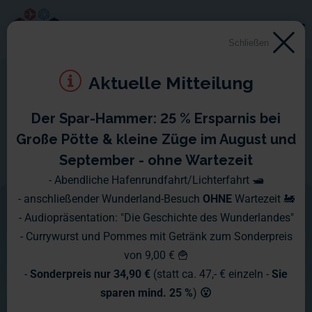
Schließen
Aktuelle Mitteilung
Der Spar-Hammer: 25 % Ersparnis bei
Ein Tag im Leben eines
Große Pötte & kleine Züge im August und
Modellbauers
September - ohne Wartezeit
- Abendliche Hafenrundfahrt/Lichterfahrt 🛥️
- anschließender Wunderland-Besuch
OHNE
Wartezeit 🚂
Immer wieder werden wir gefragt „Wie
- Audiopräsentation: "Die Geschichte des Wunderlandes"
sieht denn eigentlich der typische Tag
- Currywurst und Pommes mit Getränk zum Sonderpreis
von 9,00 € 🍟
eines Modellbauers aus?“ und „Was
-
Sonderpreis nur 34,90 €
(statt ca. 47,- € einzeln -
Sie
machen die überhaupt den ganzen
sparen mind. 25 %
)
😮