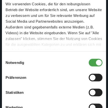
Wir verwenden Cookies, die für den reibungslosen
Jazzkeller
Betrieb der Website erforderlich sind, um unsere Website
zu verbessern und um für Sie relevante Werbung auf
Social Media und Partnerwebsites anzuzeigen.
Außerdem sind gegebenenfalls externe Medien (z.B.
Videos) in die Website eingebunden. Wenn Sie auf "Alle
zulassen" klicken, stimmen Sie der Nutzung von Cookies
für die ausgewählten Kategorien zu und erklären sich mit
der hierbei erfolgenden Verarbeitung von
personenbezogenen Daten einverstanden. Sie können
Einwilligungsauswahl
diese Einstellungen jederzeit über die Schaltfläche
Notwendig
„
Cookie-Einstellungen
“ ändern. Falls Sie nicht
zustimmen, beschränken wir uns auf die technisch
Präferenzen
notwendigen Cookies. Weitere Informationen finden Sie in
unserer
Datenschutzerklärung
.
Die Jazzmusik, unter den Nationalsozialisten als
Statistiken
„Negermusik“ verboten, erfährt vor allem in den Großstädten
ein Comeback und findet in so genannten Jazzkellern viele
Marketing
Hörer und Zuschauer.