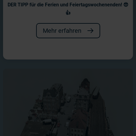
offen sind, realisieren die Menschen
DER TIPP für die Ferien und Feiertagswochenenden! 😎
👍
noch direkt die unterschiedlichen
Entwicklungen in den verschiedenen
Mehr erfahren
Systemen.