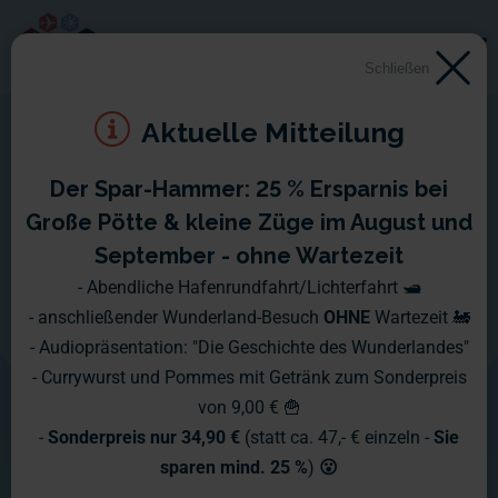
Schließen
Aktuelle Mitteilung
Der Spar-Hammer: 25 % Ersparnis bei
1955 - 1960
Große Pötte & kleine Züge im August und
September - ohne Wartezeit
In diesen Jahren entfernen sich die
- Abendliche Hafenrundfahrt/Lichterfahrt 🛥️
- anschließender Wunderland-Besuch
OHNE
Wartezeit 🚂
beiden Staaten immer weiter
- Audiopräsentation: "Die Geschichte des Wunderlandes"
voneinander; insbesondere was das
- Currywurst und Pommes mit Getränk zum Sonderpreis
von 9,00 € 🍟
Wirtschaftswachstum angeht, hängt
-
Sonderpreis nur 34,90 €
(statt ca. 47,- € einzeln -
Sie
die BRD die DDR ab. Da die Grenzen
sparen mind. 25 %
)
😮