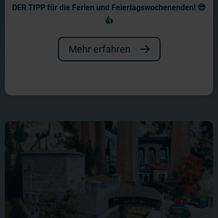
DER TIPP für die Ferien und Feiertagswochenenden! 😎
Der berüchtigte Wunderländer Knast
👍
beherbergt all die Wunderländer
Mehr erfahren
Fieslinge und Schwerverbrecher, die
die Polizei dingfest machen konnte.