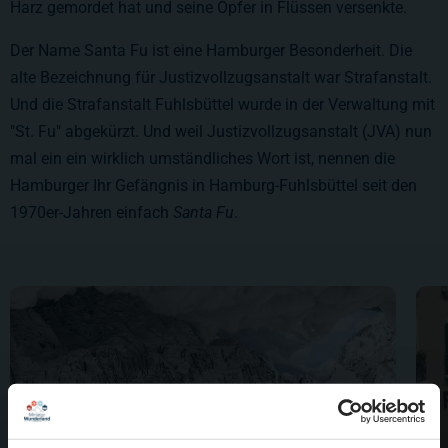
Harz gemordet hat und seine Opfer in Flüssen versenkte.
Der Name Santa Fu ist eine Hamburger Besonderheit. Die
alte Bezeichnung für Justizvollzugsanstalt war Strafanstalt.
Und die Strafanstalt Fuhlsbüttel wurde in der Verwaltung mit
"St. Fu" abgekürzt. Und weil Justizvollzugsanstalt (JVA) nun
mal ein ein wirklich umständliches Wort ist, nennen die
Hamburger Ihr Gefängnis in Hamburg-Fuhlsbüttel seit den
1970er-Jahren einfach
Santa Fu
.