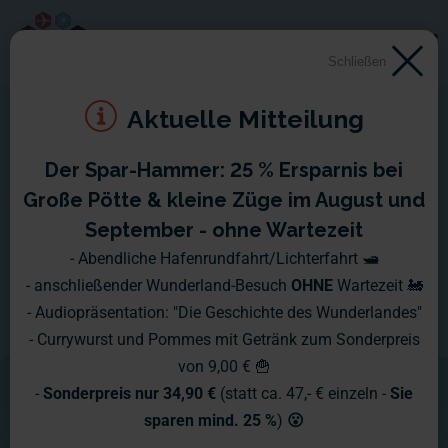
Schließen
Aktuelle Mitteilung
Der Spar-Hammer: 25 % Ersparnis bei
Santa Fu
Große Pötte & kleine Züge im August und
September - ohne Wartezeit
Auch im Wunderland gibt es
- Abendliche Hafenrundfahrt/Lichterfahrt 🛥️
- anschließender Wunderland-Besuch
OHNE
Wartezeit 🚂
Kriminelle und so beschloss die
- Audiopräsentation: "Die Geschichte des Wunderlandes"
Wunderländer Regierung schon im
- Currywurst und Pommes mit Getränk zum Sonderpreis
von 9,00 € 🍟
Gründungsjahr 2001 ein
-
Sonderpreis nur 34,90 €
(statt ca. 47,- € einzeln -
Sie
Hochsicherheitsgefängnis zu bauen.
sparen mind. 25 %
)
😮