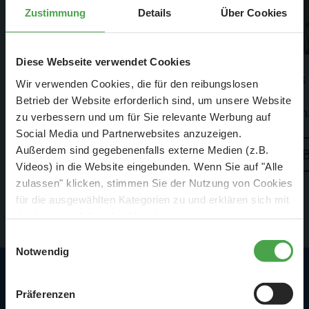
Zustimmung
Details
Über Cookies
Diese Webseite verwendet Cookies
Österreich
Es
Wir verwenden Cookies, die für den reibungslosen
Betrieb der Website erforderlich sind, um unsere Website
Österreich hat noch mehr zu bieten
Sch
zu verbessern und um für Sie relevante Werbung auf
Social Media und Partnerwebsites anzuzeigen.
Außerdem sind gegebenenfalls externe Medien (z.B.
Besuchen
Videos) in die Website eingebunden. Wenn Sie auf "Alle
zulassen" klicken, stimmen Sie der Nutzung von Cookies
für die ausgewählten Kategorien zu und erklären sich mit
der hierbei erfolgenden Verarbeitung von
personenbezogenen Daten einverstanden. Sie können
Einwilligungsauswahl
diese Einstellungen jederzeit über die Schaltfläche
Notwendig
„
Cookie-Einstellungen
“ ändern. Falls Sie nicht
zustimmen, beschränken wir uns auf die technisch
Highlights in Österreich
Präferenzen
notwendigen Cookies. Weitere Informationen finden Sie in