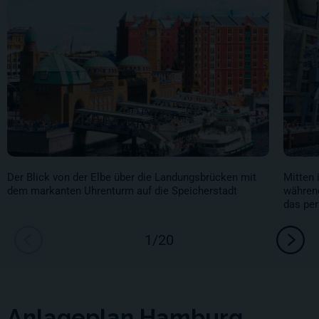
Der Blick von der Elbe über die Landungsbrücken mit
Mitten 
dem markanten Uhrenturm auf die Speicherstadt
während
das pe
Anlageplan Hamburg