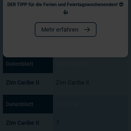
DER TIPP für die Ferien und Feiertagswochenenden! 😎
👍
Mehr erfahren
Datenblatt
Schiffsname
Zim Caribe II
Zim Caribe II
Datenblatt
Schiff Nr.
Zim Caribe II
7