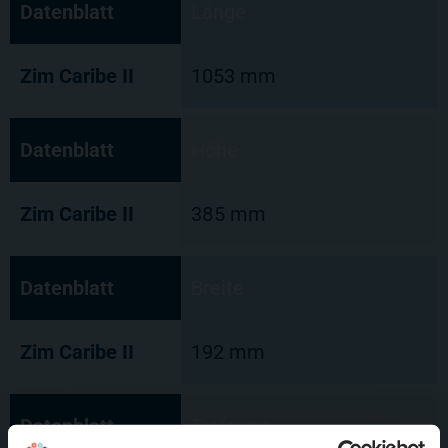
Datenblatt
Länge
Zim Caribe II
1053 mm
Datenblatt
Höhe
Zim Caribe II
385 mm
Datenblatt
Breite
Zim Caribe II
192 mm
Datenblatt
Tiefgang