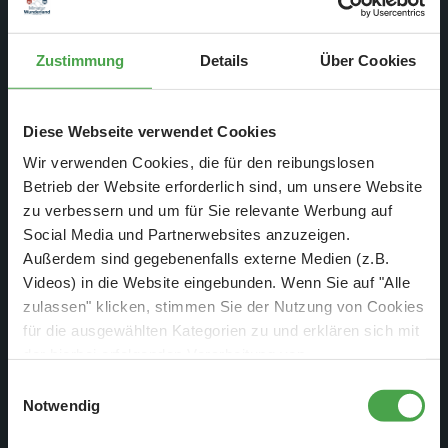
Zim Caribe II
74 mm
Zustimmung
Details
Über Cookies
Datenblatt
Prozessoren
Diese Webseite verwendet Cookies
Wir verwenden Cookies, die für den reibungslosen
Zim Caribe II
6
Betrieb der Website erforderlich sind, um unsere Website
zu verbessern und um für Sie relevante Werbung auf
Social Media und Partnerwebsites anzuzeigen.
Datenblatt
Spannung
Außerdem sind gegebenenfalls externe Medien (z.B.
Videos) in die Website eingebunden. Wenn Sie auf "Alle
zulassen" klicken, stimmen Sie der Nutzung von Cookies
Zim Caribe II
12 Volt
für die ausgewählten Kategorien zu und erklären sich mit
der hierbei erfolgenden Verarbeitung von
personenbezogenen Daten einverstanden. Sie können
Einwilligungsauswahl
Datenblatt
Akku
diese Einstellungen jederzeit über die Schaltfläche
Notwendig
„
Cookie-Einstellungen
“ ändern. Falls Sie nicht