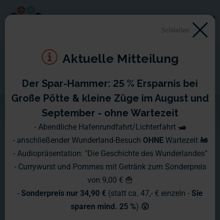
Schließen
Aktuelle Mitteilung
Der Spar-Hammer: 25 % Ersparnis bei
Zim Caribe II
Große Pötte & kleine Züge im August und
September - ohne Wartezeit
Schiffsüberwachung Skandinavien - Bericht für Schiff Nr. 7
- Abendliche Hafenrundfahrt/Lichterfahrt 🛥️
- anschließender Wunderland-Besuch
OHNE
Wartezeit 🚂
- Audiopräsentation: "Die Geschichte des Wunderlandes"
- Currywurst und Pommes mit Getränk zum Sonderpreis
von 9,00 € 🍟
-
Sonderpreis nur 34,90 €
(statt ca. 47,- € einzeln -
Sie
sparen mind. 25 %
)
😮