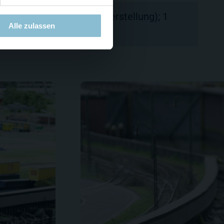
trieb (regelt die Propellerstellung); 1
Alle zulassen