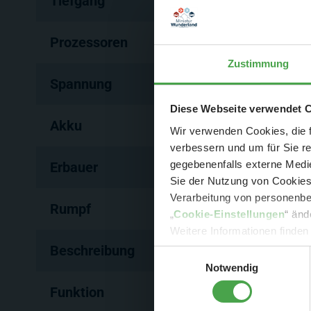
Tiefgang
44 mm
Prozessoren
6
Zustimmung
Spannung
12 Volt
Der Spar-Hamm
Diese Webseite verwendet 
Akku
1450 mAh
Wir verwenden Cookies, die f
verbessern und um für Sie r
gegebenenfalls externe Medie
Erbauer
Wolfgang Münder
Sie der Nutzung von Cookies 
Verarbeitung von personenbez
- 
Rumpf
Polystyrol
„
Cookie-Einstellungen
“ änd
-
Sonde
Weitere Informationen finden
Beschreibung
Das Original wurde 1975
Einwilligungsauswahl
Notwendig
Funktion
Drehendes Radar