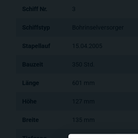
Schiff Nr.
3
Schiffstyp
Bohrinselversorger
Stapellauf
15.04.2005
Bauzeit
350 Std.
Länge
601 mm
Höhe
127 mm
Breite
135 mm