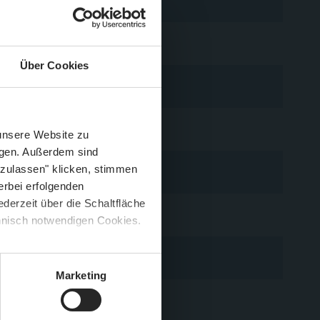
Über Cookies
Schließen
Züge im August
 unsere Website zu
igen. Außerdem sind
 zulassen" klicken, stimmen
erbei erfolgenden
derzeit über die Schaltfläche
 🍟
chnisch notwendigen Cookies.
5 %
)
😮
2 Tough.
Marketing