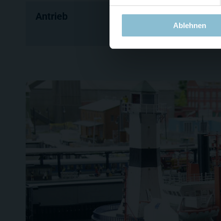
Antrieb
2 Antriebspropeller über
Ablehnen
Bugstrahlruder über E-M