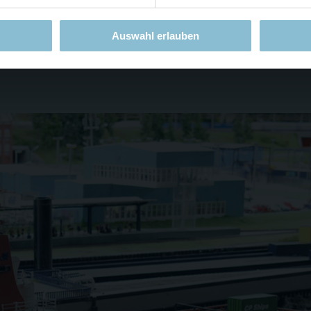
 E-Motoren als Schottelantrieb ausgelegt; 1 Ruderan
Auswahl erlauben
otor; 4 Servoantriebe für Anlege-Hilfen