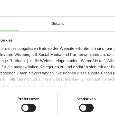
Aktuelle Mitteilung
Details
er: 25 % Ersparnis bei Große Pötte & kleine 
Cookies
und September - ohne Wartezeit
ür den reibungslosen Betrieb der Website erforderlich sind, um
elevante Werbung auf Social Media und Partnerwebsites anzuze
- Abendliche Hafenrundfahrt/Lichterfahrt 🛥️
n (z.B. Videos) in die Website eingebunden. Wenn Sie auf "Alle
- anschließender Wunderland-Besuch
OHNE
Wartezeit 🚂
für die ausgewählten Kategorien zu und erklären sich mit der hi
- Audiopräsentation: "Die Geschichte des Wunderlandes"
ogenen Daten einverstanden. Sie können diese Einstellungen je
Currywurst und Pommes mit Getränk zum Sonderpreis von 9,00 €
ern. Falls Sie nicht zustimmen, beschränken wir uns auf die te
rpreis nur 34,90 €
(statt ca. 47,- € einzeln -
Sie sparen mind. 2
 Sie in unserer
Datenschutzerklärung
.
 gebaut. Es gibt ein Schwesterschiff namens TS-4
DER TIPP für die Ferien und Feiertagswochenenden! 😎👍
Präferenzen
Statistiken
Mehr erfahren