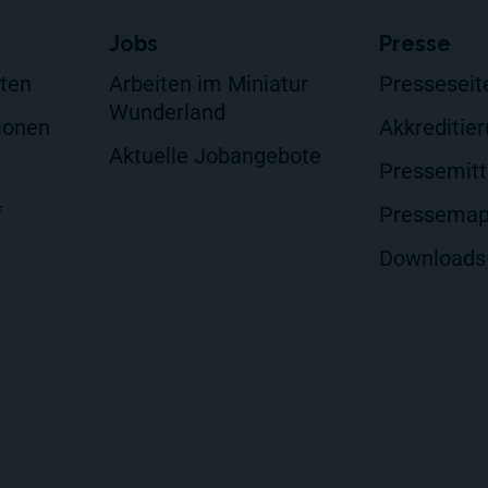
Jobs
Presse
lten
Arbeiten im Miniatur
Presseseit
Wunderland
ionen
Akkreditie
Aktuelle Jobangebote
Pressemitt
f
Pressema
Downloads