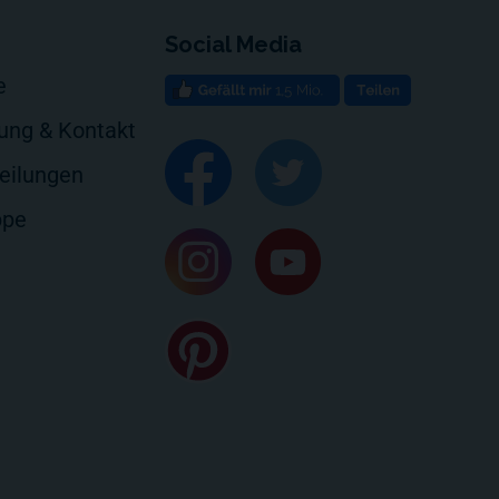
Social Media
e
rung & Kontakt
eilungen
ppe