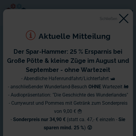
Schließen
Aktuelle Mitteilung
Der Spar-Hammer: 25 % Ersparnis bei
Montag, 26.12.2011 -
Große Pötte & kleine Züge im August und
Sonntag, 01.01.2012
September - ohne Wartezeit
- Abendliche Hafenrundfahrt/Lichterfahrt 🛥️
Zum Abschluss des letzten Jahres gibt es natürlich auch
- anschließender Wunderland-Besuch
OHNE
Wartezeit 🚂
wieder den obligatorischen Jahresrückblick
- Audiopräsentation: "Die Geschichte des Wunderlandes"
- Currywurst und Pommes mit Getränk zum Sonderpreis
von 9,00 € 🍟
-
Sonderpreis nur 34,90 €
(statt ca. 47,- € einzeln -
Sie
sparen mind. 25 %
)
😮