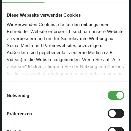
Diese Webseite verwendet Cookies
Wer nun dachte, dass wir uns entspannt zurück legen um
Wir verwenden Cookies, die für den reibungslosen
uns von dem anstrengenden Bau des Flughafen zu erholen,
Betrieb der Website erforderlich sind, um unsere Website
irrte gewaltig. Direkt nach der Eröffnung des Flughafens
zu verbessern und um für Sie relevante Werbung auf
wurde mit Reparaturen und Modernisierungen an der
Social Media und Partnerwebsites anzuzeigen.
bestehenden Anlage begonnen. Eine der größten Baustellen
Außerdem sind gegebenenfalls externe Medien (z.B.
war das Wasserbecken im Skandinavien Abschnitt, welches
Videos) in die Website eingebunden. Wenn Sie auf "Alle
nach fast 6 Jahren Dauerbetrieb generalüberholt werden
zulassen" klicken, stimmen Sie der Nutzung von Cookies
musste.
für die ausgewählten Kategorien zu und erklären sich mit
der hierbei erfolgenden Verarbeitung von
personenbezogenen Daten einverstanden. Sie können
Einwilligungsauswahl
diese Einstellungen jederzeit über die Schaltfläche
Notwendig
„
Cookie-Einstellungen
“ ändern. Falls Sie nicht
zustimmen, beschränken wir uns auf die technisch
Präferenzen
notwendigen Cookies. Weitere Informationen finden Sie in
unserer
Datenschutzerklärung
.