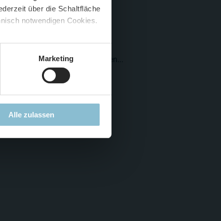
derzeit über die Schaltfläche
 🍟
chnisch notwendigen Cookies.
5 %
)
😮
Marketing
beit, mehrere hundert kleine Blumen...
Alle zulassen