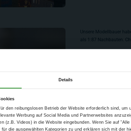
Unsere Modellbauer hab
als 1:87 Nachbauten. Chr
Aktuelle Mitteilung
Details
er: 25 % Ersparnis bei Große Pötte & kleine 
Cookies
und September - ohne Wartezeit
ür den reibungslosen Betrieb der Website erforderlich sind, um
elevante Werbung auf Social Media und Partnerwebsites anzuze
- Abendliche Hafenrundfahrt/Lichterfahrt 🛥️
n (z.B. Videos) in die Website eingebunden. Wenn Sie auf "Alle
- anschließender Wunderland-Besuch
OHNE
Wartezeit 🚂
für die ausgewählten Kategorien zu und erklären sich mit der hi