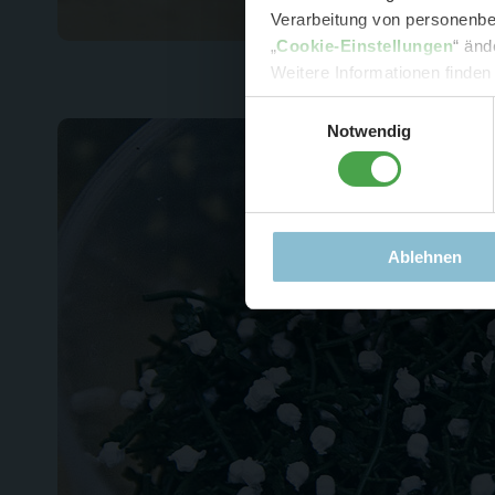
Verarbeitung von personenbez
- 
„
Cookie-Einstellungen
“ änd
-
Sonde
Weitere Informationen finden
Einwilligungsauswahl
Notwendig
Ablehnen