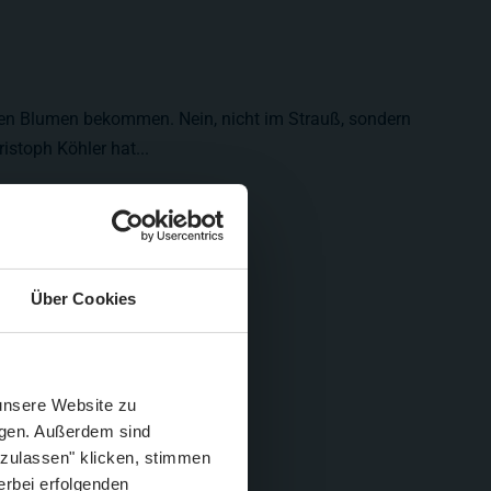
en Blumen bekommen. Nein, nicht im Strauß, sondern
istoph Köhler hat...
Über Cookies
Schließen
Züge im August
 unsere Website zu
igen. Außerdem sind
 zulassen" klicken, stimmen
erbei erfolgenden