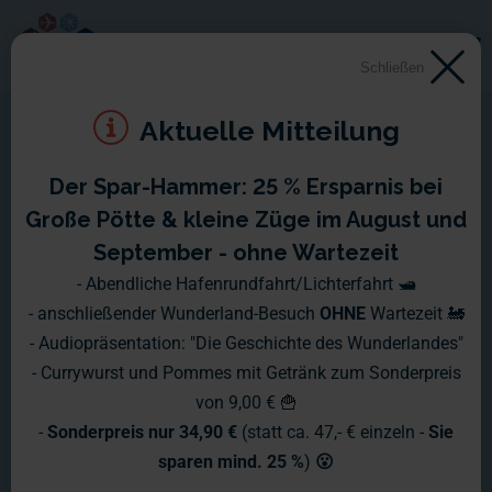
Schließen
Aktuelle Mitteilung
Der Spar-Hammer: 25 % Ersparnis bei
Montag, 24.10. - Sonntag,
Große Pötte & kleine Züge im August und
30.10.2011
September - ohne Wartezeit
- Abendliche Hafenrundfahrt/Lichterfahrt 🛥️
Auch in diesem Wochenbericht sind die Reparaturen an und
- anschließender Wunderland-Besuch
OHNE
Wartezeit 🚂
in der Anlage ein Thema. Allerdings können wir diese Woche
- Audiopräsentation: "Die Geschichte des Wunderlandes"
auch etwas Neues zeigen.
- Currywurst und Pommes mit Getränk zum Sonderpreis
von 9,00 € 🍟
-
Sonderpreis nur 34,90 €
(statt ca. 47,- € einzeln -
Sie
sparen mind. 25 %
)
😮