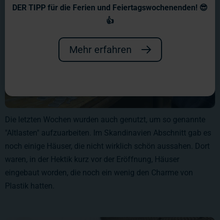
DER TIPP für die Ferien und Feiertagswochenenden! 😎
👍
Mehr erfahren
Die letzten Wochen wurden auch genutzt, um so genannte
"Altlasten" aufzuarbeiten. Im Skandinavien Abschnitt gab es
noch einige Häuser, die nicht wirklich schön aussahen. Dort
waren, in der Hektik kurz vor der Eröffnung, Häuser
eingebaut worden, die noch ein wenig den Charme von
Plastik hatten.