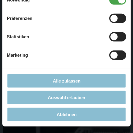
„
Cookie-Einstellungen
“ ändern. Falls Sie nicht
zustimmen, beschränken wir uns auf die technisch
Präferenzen
notwendigen Cookies. Weitere Informationen finden Sie in
unserer
Datenschutzerklärung
.
Statistiken
Marketing
In der letzten Woche war an dieser Stelle noch ein entkernter
Alle zulassen
Raum zu sehen. Nun stehen schon die ersten neuen Wände
und die Elektriker können die ersten Kabel verlegen -
natürlich dieses Mal gerade! :)
Auswahl erlauben
Ablehnen