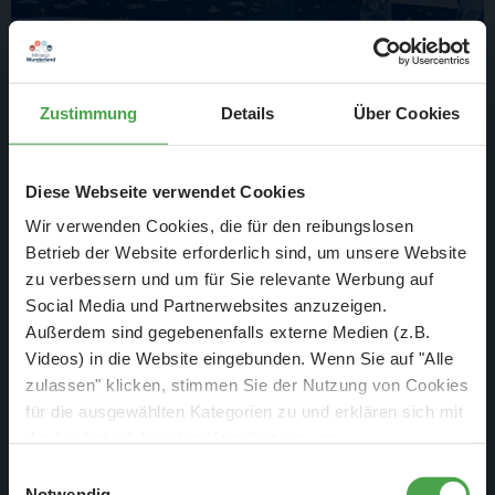
Zustimmung
Details
Über Cookies
Diese Webseite verwendet Cookies
Gleichzeitig entschied man sich, auch das Meer etwas neu
Wir verwenden Cookies, die für den reibungslosen
Betrieb der Website erforderlich sind, um unsere Website
zu gestalten, da die alte Plexiglasscheibe sehr verkratzt war
zu verbessern und um für Sie relevante Werbung auf
und damit auch ausgetauscht werden musste. In der
Social Media und Partnerwebsites anzuzeigen.
nächsten Woche wird dann die neue Mechanik für das Schiff
Außerdem sind gegebenenfalls externe Medien (z.B.
und die Eisberge eingebaut und eine neue Plexiglasscheibe
Videos) in die Website eingebunden. Wenn Sie auf "Alle
als Untergrund eingesetzt.
zulassen" klicken, stimmen Sie der Nutzung von Cookies
für die ausgewählten Kategorien zu und erklären sich mit
der hierbei erfolgenden Verarbeitung von
personenbezogenen Daten einverstanden. Sie können
Einwilligungsauswahl
diese Einstellungen jederzeit über die Schaltfläche
Notwendig