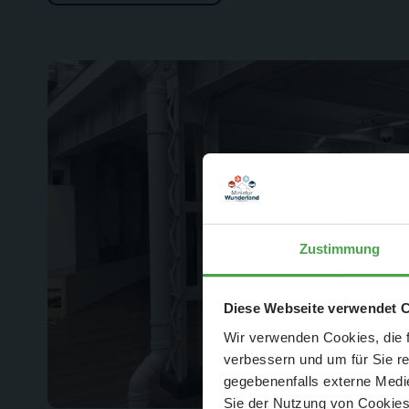
Zustimmung
Der Spar-Hamm
Diese Webseite verwendet 
Wir verwenden Cookies, die f
verbessern und um für Sie r
gegebenenfalls externe Medie
Sie der Nutzung von Cookies 