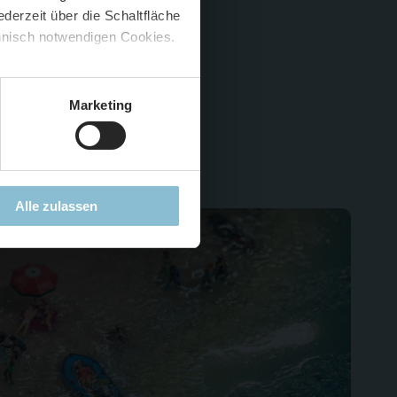
derzeit über die Schaltfläche
 🍟
chnisch notwendigen Cookies.
. 1100
5 %
)
😮
tag 28.11.21
Marketing
Alle zulassen