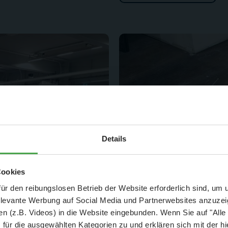
Aktuelle Mitteilung
Details
er: 25 % Ersparnis bei Große Pötte & kleine 
Cookies
und September - ohne Wartezeit
ür den reibungslosen Betrieb der Website erforderlich sind, um
elevante Werbung auf Social Media und Partnerwebsites anzuze
- Abendliche Hafenrundfahrt/Lichterfahrt 🛥️
n (z.B. Videos) in die Website eingebunden. Wenn Sie auf "Alle
- anschließender Wunderland-Besuch
OHNE
Wartezeit 🚂
für die ausgewählten Kategorien zu und erklären sich mit der hi