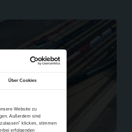
Über Cookies
Schließen
Züge im August
 unsere Website zu
igen. Außerdem sind
 zulassen" klicken, stimmen
erbei erfolgenden