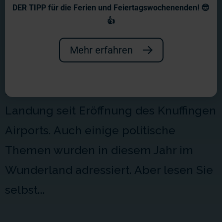
Wochenberichte 2017
DER TIPP für die Ferien und Feiertagswochenenden! 😎
👍
Hier erfahren Sie, was uns im Jahr 2017
bewegt und herausgefordert hat!
Mehr erfahren
Große Freude bereitete der
1.000.000ste Flugzeugstart/-
Landung seit Eröffnung des Knuffingen
Airports. Auch einige politische
Themen wurden in diesem Jahr im
Wunderland adressiert. Aber lesen Sie
selbst...