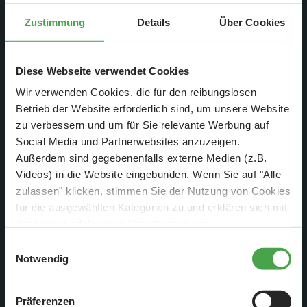
Zustimmung
Details
Über Cookies
Diese Webseite verwendet Cookies
Wir verwenden Cookies, die für den reibungslosen
Betrieb der Website erforderlich sind, um unsere Website
zu verbessern und um für Sie relevante Werbung auf
Social Media und Partnerwebsites anzuzeigen.
Außerdem sind gegebenenfalls externe Medien (z.B.
Videos) in die Website eingebunden. Wenn Sie auf "Alle
zulassen" klicken, stimmen Sie der Nutzung von Cookies
für die ausgewählten Kategorien zu und erklären sich mit
der hierbei erfolgenden Verarbeitung von
4. Dez. 2000
personenbezogenen Daten einverstanden. Sie können
Einwilligungsauswahl
Nr. 5
diese Einstellungen jederzeit über die Schaltfläche
Notwendig
„
Cookie-Einstellungen
“ ändern. Falls Sie nicht
Montag, 27.11. - Sonntag, 03.12.2000
zustimmen, beschränken wir uns auf die technisch
Präferenzen
notwendigen Cookies. Weitere Informationen finden Sie in