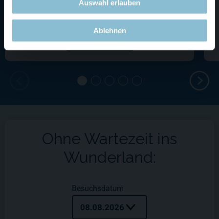
Auswahl erlauben
Ebbe und Flut im 25-Minuten-Takt
Ablehnen
Details
Ohne Wartezeit ins
Wunderland:
Besuchsdatum
08.08.2026