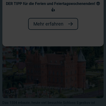
angesichts des tollen Ergebnisses
DER TIPP für die Ferien und Feiertagswochenenden! 😎
👍
aber definitiv gelohnt haben.
Mehr erfahren
Das 1554 erbaute, heute viel besuchte Schloss Egeskov ist