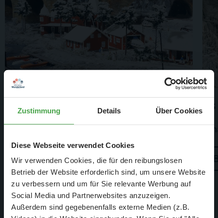
Skandinavien
Es
Zustimmung
Details
Über Cookies
Skandinavien hat noch mehr zu bieten
Sch
Diese Webseite verwendet Cookies
Besuchen
Wir verwenden Cookies, die für den reibungslosen
Betrieb der Website erforderlich sind, um unsere Website
zu verbessern und um für Sie relevante Werbung auf
Social Media und Partnerwebsites anzuzeigen.
Außerdem sind gegebenenfalls externe Medien (z.B.