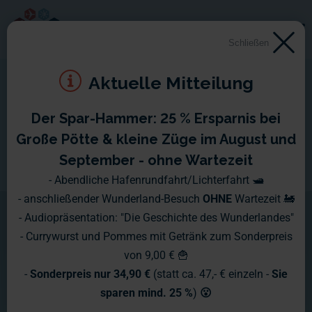
Schließen
Aktuelle Mitteilung
Der Spar-Hammer: 25 % Ersparnis bei
Schloss Egeskov
Große Pötte & kleine Züge im August und
September - ohne Wartezeit
Das Schloss Egeskov ist eines der
- Abendliche Hafenrundfahrt/Lichterfahrt 🛥️
- anschließender Wunderland-Besuch
OHNE
Wartezeit 🚂
aufwändigsten Modelle im
- Audiopräsentation: "Die Geschichte des Wunderlandes"
Skandinavien-Abschnitt. Hier stecken
- Currywurst und Pommes mit Getränk zum Sonderpreis
von 9,00 € 🍟
ganz viel Handarbeit, Liebe und
-
Sonderpreis nur 34,90 €
(statt ca. 47,- € einzeln -
Sie
unzählige Arbeitsstunden drin, die sich
sparen mind. 25 %
)
😮