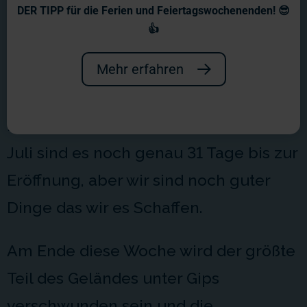
Wochenbericht Nr. 37
DER TIPP für die Ferien und Feiertagswochenenden! 😎
👍
Die 37.Woche ist überstanden...
Langsam stellen sich Augenränder bei
Mehr erfahren
den Beteiligten ein, da die Nächte
immer kürzer werden. Heute, am 16.
Juli sind es noch genau 31 Tage bis zur
Eröffnung, aber wir sind noch guter
Dinge das wir es Schaffen.
Am Ende diese Woche wird der größte
Teil des Geländes unter Gips
verschwunden sein und die