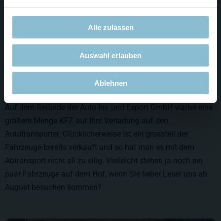
Alle zulassen
Auswahl erlauben
Ablehnen
Auf dem Gelände der Auto Im- und Export GmbH wartet eine
größere Menge KFZ auf Ihre Verladung auf den
Autotransporter. Glücklicherweise ist ein grossteil der
Fahrzeuge bereits verkauft und so hat man es mit dem
Abtransport nicht all zu eilig. Vielleicht stehen ja noch ein
paar Fahrzeuge auf dem Hof, wenn Sie lieber Leser uns ab
August besuchen kommen?