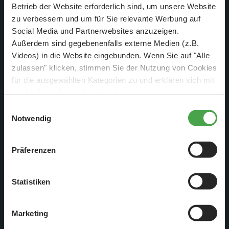
Betrieb der Website erforderlich sind, um unsere Website
zu verbessern und um für Sie relevante Werbung auf
Social Media und Partnerwebsites anzuzeigen.
Außerdem sind gegebenenfalls externe Medien (z.B.
Videos) in die Website eingebunden. Wenn Sie auf "Alle
zulassen" klicken, stimmen Sie der Nutzung von Cookies
für die ausgewählten Kategorien zu und erklären sich mit
der hierbei erfolgenden Verarbeitung von
Sehr aufwendig ist die Stadtgestaltung: Parks und
personenbezogenen Daten einverstanden. Sie können
Einwilligungsauswahl
diese Einstellungen jederzeit über die Schaltfläche
Hausverziehrungen nehmen viel Zeit in Anspruch.
Notwendig
„
Cookie-Einstellungen
“ ändern. Falls Sie nicht
Bürgersteige und alle anderen starren wie beweglichen
zustimmen, beschränken wir uns auf die technisch
Elemente müssen schließlich ja auch mit dem Car-System
Präferenzen
notwendigen Cookies. Weitere Informationen finden Sie in
kooperieren, damit es später nicht zu Störungen kommt.
unserer
Datenschutzerklärung
.
Statistiken
Marketing