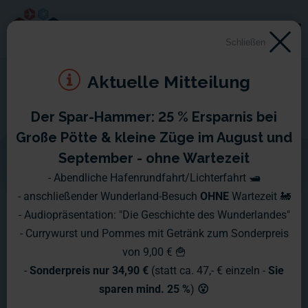
Schließen
Aktuelle Mitteilung
Der Spar-Hammer: 25 % Ersparnis bei
Berlin
Große Pötte & kleine Züge im August und
September - ohne Wartezeit
Schiffsüberwachung Skandinavien - Bericht für Schiff Nr. 16
- Abendliche Hafenrundfahrt/Lichterfahrt 🛥️
- anschließender Wunderland-Besuch
OHNE
Wartezeit 🚂
- Audiopräsentation: "Die Geschichte des Wunderlandes"
- Currywurst und Pommes mit Getränk zum Sonderpreis
von 9,00 € 🍟
-
Sonderpreis nur 34,90 €
(statt ca. 47,- € einzeln -
Sie
sparen mind. 25 %
)
😮