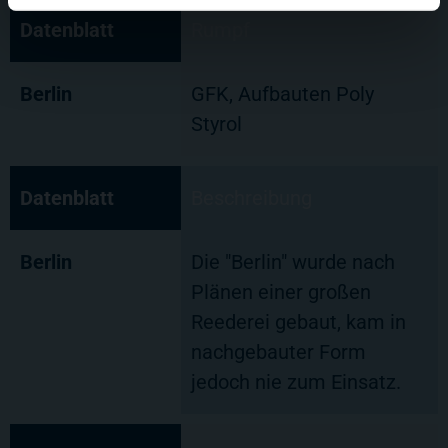
Datenblatt
Rumpf
Berlin
GFK, Aufbauten Poly
Styrol
Datenblatt
Beschreibung
Berlin
Die "Berlin" wurde nach
Plänen einer großen
Reederei gebaut, kam in
nachgebauter Form
jedoch nie zum Einsatz.