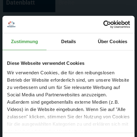
Datenblatt
Breite
Berlin
250 mm
Zustimmung
Details
Über Cookies
Datenblatt
Tiefgang
Diese Webseite verwendet Cookies
Berlin
60 mm
Wir verwenden Cookies, die für den reibungslosen
Betrieb der Website erforderlich sind, um unsere Website
Datenblatt
Prozessoren
zu verbessern und um für Sie relevante Werbung auf
Social Media und Partnerwebsites anzuzeigen.
Außerdem sind gegebenenfalls externe Medien (z.B.
Berlin
7 Kanal RC-
Videos) in die Website eingebunden. Wenn Sie auf "Alle
Fernsteueranlage
zulassen" klicken, stimmen Sie der Nutzung von Cookies
für die ausgewählten Kategorien zu und erklären sich mit
der hierbei erfolgenden Verarbeitung von