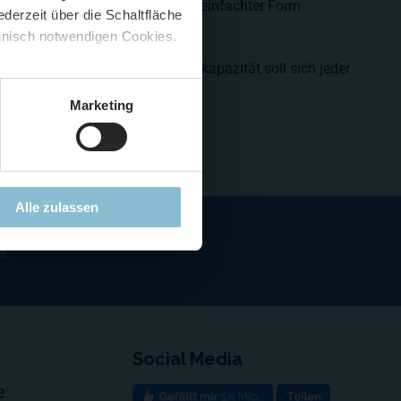
aus dem vergangenen Jahr in vereinfachter Form
derzeit über die Schaltfläche
 🍟
chnisch notwendigen Cookies.
5 %
)
😮
em Viertel der üblichen Besucherkapazität soll sich jeder
Marketing
Alle zulassen
r.
Social Media
e