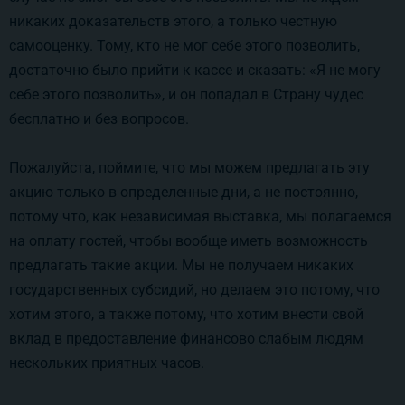
никаких доказательств этого, а только честную
самооценку. Тому, кто не мог себе этого позволить,
достаточно было прийти к кассе и сказать: «Я не могу
себе этого позволить», и он попадал в Страну чудес
бесплатно и без вопросов.
Пожалуйста, поймите, что мы можем предлагать эту
акцию только в определенные дни, а не постоянно,
потому что, как независимая выставка, мы полагаемся
на оплату гостей, чтобы вообще иметь возможность
предлагать такие акции. Мы не получаем никаких
государственных субсидий, но делаем это потому, что
хотим этого, а также потому, что хотим внести свой
вклад в предоставление финансово слабым людям
нескольких приятных часов.