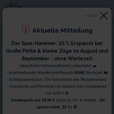
Schließen
Aktuelle Mitteilung
Der Spar-Hammer: 25 % Ersparnis bei
Dieser externe Inhalt kann aufgrund Ihrer Cookie-
Große Pötte & kleine Züge im August und
Einstellungen nicht angezeigt werden.
September - ohne Wartezeit
Externen Inhalt anzeigen und Cookies akzeptieren?
- Abendliche Hafenrundfahrt/Lichterfahrt 🛥️
Inhalt anzeigen ✔
- anschließender Wunderland-Besuch
OHNE
Wartezeit 🚂
- Audiopräsentation: "Die Geschichte des Wunderlandes"
- Currywurst und Pommes mit Getränk zum Sonderpreis
von 9,00 € 🍟
-
Sonderpreis nur 34,90 €
(statt ca. 47,- € einzeln -
Sie
Freier Eintritt für
sparen mind. 25 %
)
😮