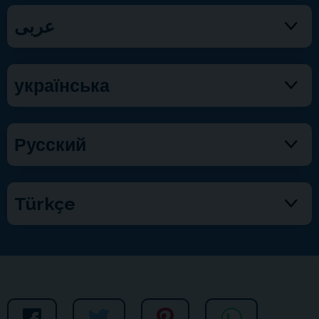
عربى
українська
Русский
Türkçe