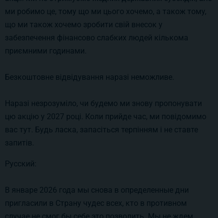
ми робимо це, тому що ми цього хочемо, а також тому,
що ми також хочемо зробити свій внесок у
забезпечення фінансово слабких людей кількома
приємними годинами.
Безкоштовне відвідування наразі неможливе.
Наразі незрозуміло, чи будемо ми знову пропонувати
цю акцію у 2027 році. Коли прийде час, ми повідомимо
вас тут. Будь ласка, запасіться терпінням і не ставте
запитів.
Русский:
В январе 2026 года мы снова в определенные дни
пригласили в Страну чудес всех, кто в противном
случае не смог бы себе это позволить. Мы не ждем