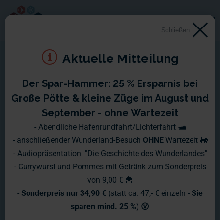
Schließen
Aktuelle Mitteilung
Der Spar-Hammer: 25 % Ersparnis bei
Wochenberichte 2021
Große Pötte & kleine Züge im August und
September - ohne Wartezeit
Hier erhalten Sie die aktuellsten News
- Abendliche Hafenrundfahrt/Lichterfahrt 🛥️
- anschließender Wunderland-Besuch
OHNE
Wartezeit 🚂
und Infos aus dem Wunderland -
- Audiopräsentation: "Die Geschichte des Wunderlandes"
"druckfrisch" jeden Montag!
- Currywurst und Pommes mit Getränk zum Sonderpreis
von 9,00 € 🍟
-
Sonderpreis nur 34,90 €
(statt ca. 47,- € einzeln -
Sie
sparen mind. 25 %
)
😮