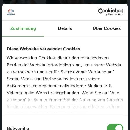
Zustimmung
Details
Über Cookies
4. Aug. 2025
Diese Webseite verwendet Cookies
Top 10 Knopfdruck-Aktionen
Wir verwenden Cookies, die für den reibungslosen
Betrieb der Website erforderlich sind, um unsere Website
Wunderland Special
zu verbessern und um für Sie relevante Werbung auf
Social Media und Partnerwebsites anzuzeigen.
Weiterlesen
Außerdem sind gegebenenfalls externe Medien (z.B.
Videos) in die Website eingebunden. Wenn Sie auf "Alle
zulassen" klicken, stimmen Sie der Nutzung von Cookies
für die ausgewählten Kategorien zu und erklären sich mit
der hierbei erfolgenden Verarbeitung von
personenbezogenen Daten einverstanden. Sie können
Einwilligungsauswahl
diese Einstellungen jederzeit über die Schaltfläche
Notwendig