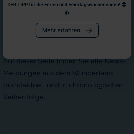
Aktuelles aus dem
DER TIPP für die Ferien und Feiertagswochenenden! 😎
Wunderland
👍
Willkommen in unserem
Mehr erfahren
Newsbereich!
Auf dieser Seite finden Sie alle News-
Meldungen aus dem Wunderland
brandaktuell und in chronologischer
Reihenfolge.