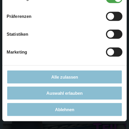
„
Cookie-Einstellungen
“ ändern. Falls Sie nicht
zustimmen, beschränken wir uns auf die technisch
Präferenzen
notwendigen Cookies. Weitere Informationen finden Sie in
unserer
Datenschutzerklärung
.
Statistiken
Marketing
6. Apr. 2026
Wo sind die versteckten Szenen?
Alle zulassen
Wunderland Special
Auswahl erlauben
Weiterlesen
Ablehnen