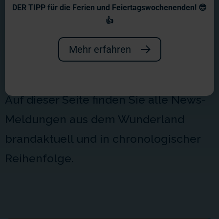
Aktuelles aus dem
DER TIPP für die Ferien und Feiertagswochenenden! 😎
Wunderland
👍
Willkommen in unserem
Mehr erfahren
Newsbereich!
Auf dieser Seite finden Sie alle News-
Meldungen aus dem Wunderland
brandaktuell und in chronologischer
Reihenfolge.