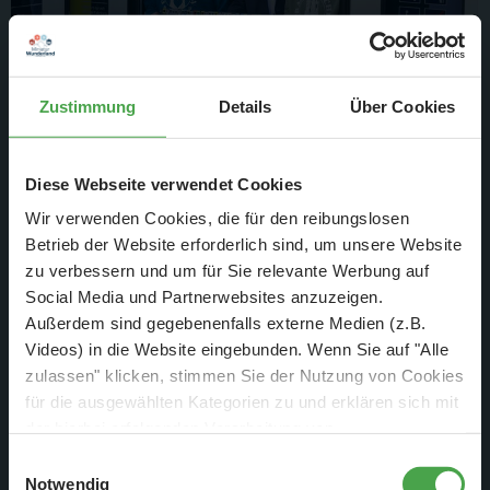
Zustimmung
Details
Über Cookies
7. Apr. 2026
Unsere eigene S-Bahn fährt jetzt
Diese Webseite verwendet Cookies
durch Hamburg
Wir verwenden Cookies, die für den reibungslosen
Betrieb der Website erforderlich sind, um unsere Website
Unterwegs in Groß und in Klein
zu verbessern und um für Sie relevante Werbung auf
Social Media und Partnerwebsites anzuzeigen.
Weiterlesen
Außerdem sind gegebenenfalls externe Medien (z.B.
Videos) in die Website eingebunden. Wenn Sie auf "Alle
zulassen" klicken, stimmen Sie der Nutzung von Cookies
für die ausgewählten Kategorien zu und erklären sich mit
der hierbei erfolgenden Verarbeitung von
personenbezogenen Daten einverstanden. Sie können
Einwilligungsauswahl
diese Einstellungen jederzeit über die Schaltfläche
Notwendig