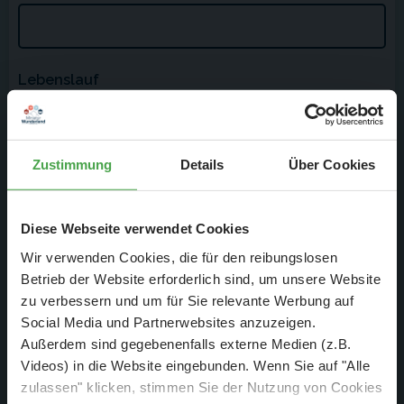
Lebenslauf
PDF, max. 2 MB
Zustimmung
Details
Über Cookies
Vorname
Diese Webseite verwendet Cookies
Wir verwenden Cookies, die für den reibungslosen
Betrieb der Website erforderlich sind, um unsere Website
Nachname
zu verbessern und um für Sie relevante Werbung auf
Social Media und Partnerwebsites anzuzeigen.
Außerdem sind gegebenenfalls externe Medien (z.B.
Videos) in die Website eingebunden. Wenn Sie auf "Alle
E-Mail
zulassen" klicken, stimmen Sie der Nutzung von Cookies