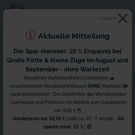
Schließen
Aktuelle Mitteilung
Der Spar-Hammer: 25 % Ersparnis bei
Jetzt bewerben
Große Pötte & kleine Züge im August und
September - ohne Wartezeit
- Abendliche Hafenrundfahrt/Lichterfahrt 🛥️
Leave this field blank
- anschließender Wunderland-Besuch
OHNE
Wartezeit 🚂
- Audiopräsentation: "Die Geschichte des Wunderlandes"
Stelle
- Currywurst und Pommes mit Getränk zum Sonderpreis
von 9,00 € 🍟
-
Sonderpreis nur 34,90 €
(statt ca. 47,- € einzeln -
Sie
sparen mind. 25 %
)
😮
Warum ich perfekt für diese Stelle bin